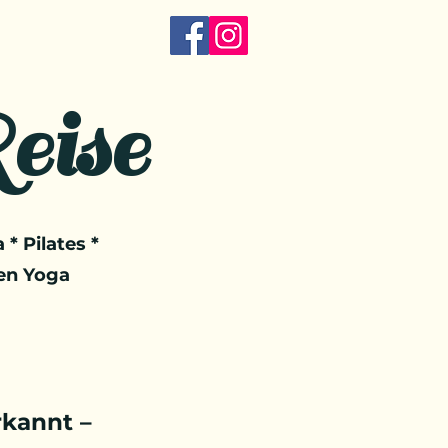
eise
 * Pilates *
en Yoga
kannt –