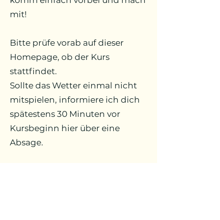
komm einfach vorbei und mach
mit!
Bitte prüfe vorab auf dieser
Homepage, ob der Kurs
stattfindet.
Sollte das Wetter einmal nicht
mitspielen, informiere ich dich
spätestens 30 Minuten vor
Kursbeginn hier über eine
Absage.
Bring deine
Yogamatte und
evtl. Insektenschutz
mit und
genieße eine wohltuende
Auszeit im Grünen. Ich freue