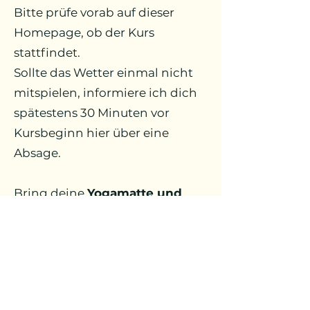
Bitte prüfe vorab auf dieser
Homepage, ob der Kurs
stattfindet.
Sollte das Wetter einmal nicht
mitspielen, informiere ich dich
spätestens 30 Minuten vor
Kursbeginn hier über eine
Absage.
Bring deine
Yogamatte und
evtl. Insektenschutz
mit und
genieße eine wohltuende
Auszeit im Grünen. Ich freue
mich auf dich!