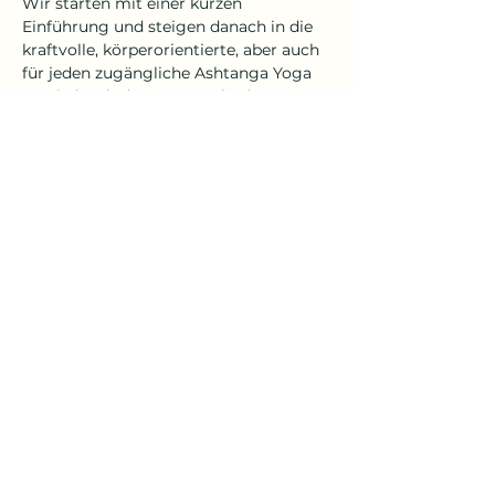
Wir starten mit einer kurzen 
Einführung und steigen danach in die 
kraftvolle, körperorientierte, aber auch 
für jeden zugängliche Ashtanga Yoga 
Praxis (nach der AYI® Methode von Dr. 
Ronald Steiner - therapeutisch-
präventiv bis hin zu sportlich-
akrobatisch) ein. Vielseitige 
Bewegungsqualitäten , wie 
Koordination und  Elastizität runden 
die Stunde harmonisch ab. 
Im abschließenden Teil widmen wir uns 
den Yin Yoga Positionen und helfen 
unserem Körper und Geist zu 
regenerieren, Kraft zu schöpfen das 
allgemeine Wohlbefinden zu steigern.
Mehr anzeigen