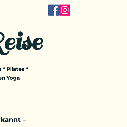
eise
 * Pilates *
en Yoga
kannt –