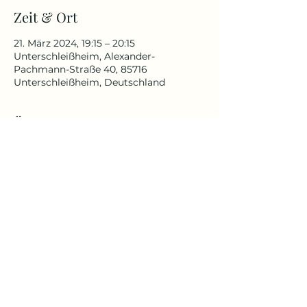
Zeit & Ort
21. März 2024, 19:15 – 20:15
Unterschleißheim, Alexander-
Pachmann-Straße 40, 85716
Unterschleißheim, Deutschland
Über die Veranstaltung
Yin Yoga ist ein ruhiger und meditativer
Übungsstil. Durch langes Halten
werden die tieferen Gewebeschichten
und Faszien stimuliert.
Mehr Infos unter Kursbeschreibung
Yoga Reise