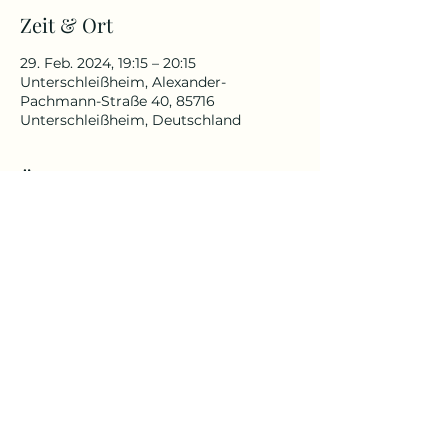
Zeit & Ort
29. Feb. 2024, 19:15 – 20:15
Unterschleißheim, Alexander-
Pachmann-Straße 40, 85716
Unterschleißheim, Deutschland
Über die Veranstaltung
Yin Yoga ist ein ruhiger und meditativer
Übungsstil. Durch langes Halten
werden die tieferen Gewebeschichten
und Faszien stimuliert.
Mehr Infos unter Kursbeschreibung
Yoga Reise