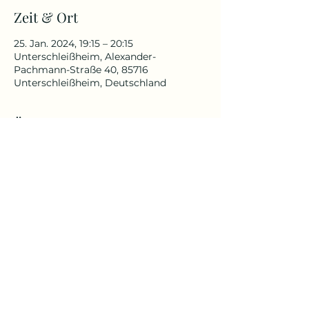
Zeit & Ort
25. Jan. 2024, 19:15 – 20:15
Unterschleißheim, Alexander-
Pachmann-Straße 40, 85716
Unterschleißheim, Deutschland
Über die Veranstaltung
Yin Yoga ist ein ruhiger und meditativer
Übungsstil. Durch langes Halten
werden die tieferen Gewebeschichten
und Faszien stimuliert.
Mehr Infos unter Kursbeschreibung
Yoga Reise