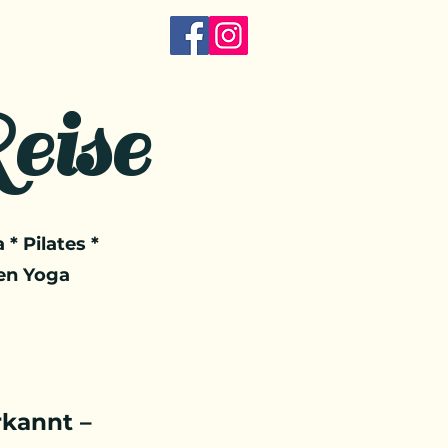
eise
 * Pilates *
en Yoga
kannt –