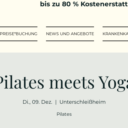
bis zu 80 % Kostenerstat
*PREISE*BUCHUNG
NEWS UND ANGEBOTE
KRANKENK
Pilates meets Yog
Di., 09. Dez.
  |  
Unterschleißheim
Pilates