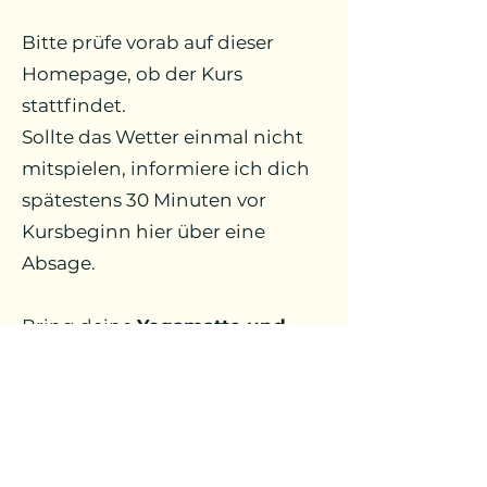
Bitte prüfe vorab auf dieser
Homepage, ob der Kurs
stattfindet.
Sollte das Wetter einmal nicht
mitspielen, informiere ich dich
spätestens 30 Minuten vor
Kursbeginn hier über eine
Absage.
Bring deine
Yogamatte und
evtl. Insektenschutz
mit und
genieße eine wohltuende
Auszeit im Grünen. Ich freue
mich auf dich!