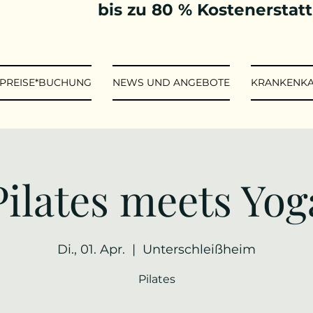
bis zu 80 % Kostenerstat
*PREISE*BUCHUNG
NEWS UND ANGEBOTE
KRANKENK
Pilates meets Yog
Di., 01. Apr.
  |  
Unterschleißheim
Pilates