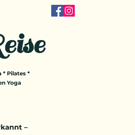
eise
 * Pilates *
en Yoga
kannt –