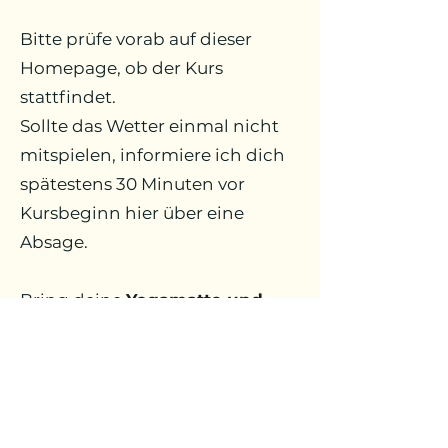
Bitte prüfe vorab auf dieser
Homepage, ob der Kurs
stattfindet.
Sollte das Wetter einmal nicht
mitspielen, informiere ich dich
spätestens 30 Minuten vor
Kursbeginn hier über eine
Absage.
Bring deine
Yogamatte und
evtl. Insektenschutz
mit und
genieße eine wohltuende
Auszeit im Grünen. Ich freue
mich auf dich!