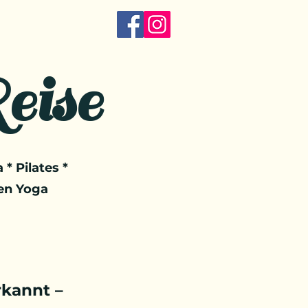
eise
 * Pilates *
en Yoga
kannt –