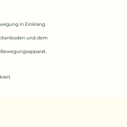
ewegung in Einklang 
Beckenboden und dem 
ten Bewegungsapparat.
iert.