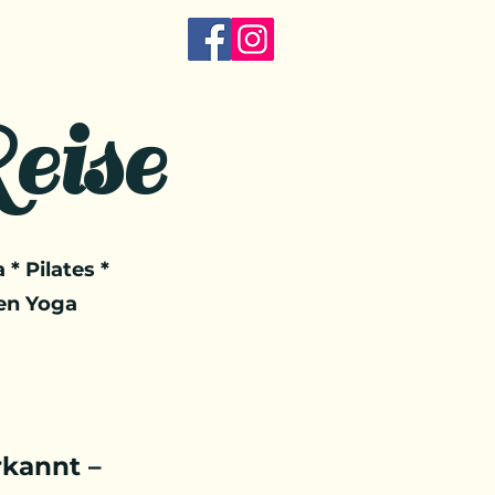
eise
 * Pilates *
en Yoga
kannt –