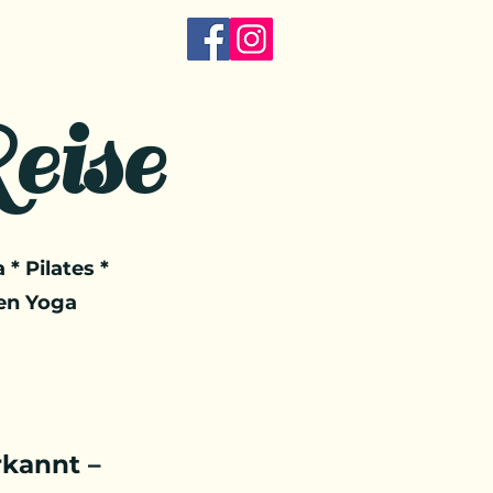
eise
 * Pilates *
en Yoga
kannt –