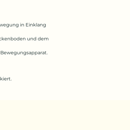
ewegung in Einklang 
Beckenboden und dem 
ten Bewegungsapparat.
iert.