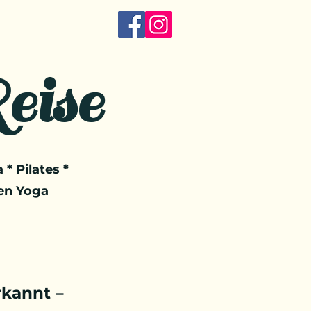
eise
 * Pilates *
en Yoga
kannt –