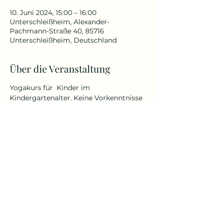
10. Juni 2024, 15:00 – 16:00
Unterschleißheim, Alexander-
Pachmann-Straße 40, 85716
Unterschleißheim, Deutschland
Über die Veranstaltung
Yogakurs für  Kinder im 
Kindergartenalter. Keine Vorkenntnisse 
erforderlich.
Komm in bequemer Kleidung. Bring 
gern ein Sitz- oder Meditationskissen, 
eine leichte Decke und etwas zu 
trinken mit. 
Auch Dein Lieblingskuscheltier ist 
willkommen.