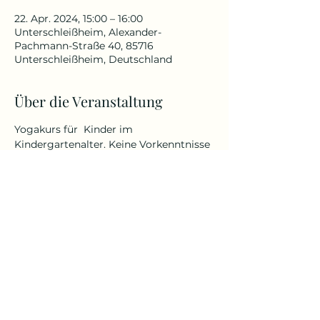
22. Apr. 2024, 15:00 – 16:00
Unterschleißheim, Alexander-
Pachmann-Straße 40, 85716
Unterschleißheim, Deutschland
Über die Veranstaltung
Yogakurs für  Kinder im 
Kindergartenalter. Keine Vorkenntnisse 
erforderlich.
Komm in bequemer Kleidung. Bring 
gern ein Sitz- oder Meditationskissen, 
eine leichte Decke und etwas zu 
trinken mit. 
Auch Dein Lieblingskuscheltier ist 
willkommen.