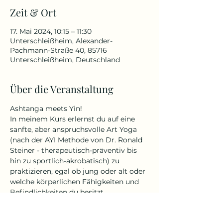
Zeit & Ort
17. Mai 2024, 10:15 – 11:30
Unterschleißheim, Alexander-
Pachmann-Straße 40, 85716
Unterschleißheim, Deutschland
Über die Veranstaltung
Ashtanga meets Yin! 
In meinem Kurs erlernst du auf eine 
sanfte, aber anspruchsvolle Art Yoga 
(nach der AYI Methode von Dr. Ronald 
Steiner - therapeutisch-präventiv bis 
hin zu sportlich-akrobatisch) zu 
praktizieren, egal ob jung oder alt oder 
welche körperlichen Fähigkeiten und 
Befindlichkeiten du besitzt.
Yin Yoga ist ein ruhiger und 
meditativer Übungsstil. Durch langes 