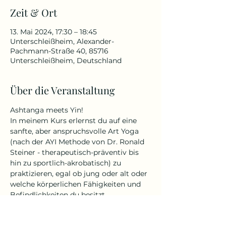
Zeit & Ort
13. Mai 2024, 17:30 – 18:45
Unterschleißheim, Alexander-
Pachmann-Straße 40, 85716
Unterschleißheim, Deutschland
Über die Veranstaltung
Ashtanga meets Yin! 
In meinem Kurs erlernst du auf eine 
sanfte, aber anspruchsvolle Art Yoga 
(nach der AYI Methode von Dr. Ronald 
Steiner - therapeutisch-präventiv bis 
hin zu sportlich-akrobatisch) zu 
praktizieren, egal ob jung oder alt oder 
welche körperlichen Fähigkeiten und 
Befindlichkeiten du besitzt.
Yin Yoga ist ein ruhiger und 
meditativer Übungsstil. Durch langes 