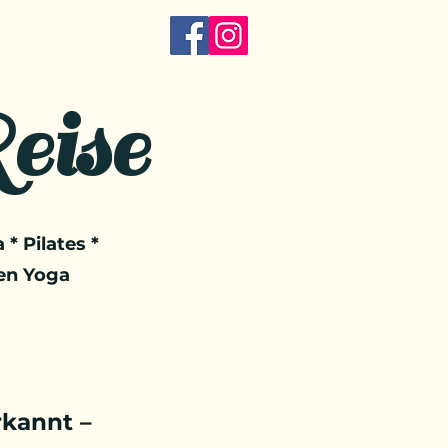
eise
 * Pilates *
en Yoga
kannt –