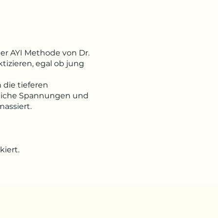
der AYI Methode von Dr.
tizieren, egal ob jung
 die tieferen
erliche Spannungen und
assiert.
iert.