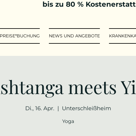
bis zu 80 % Kostenerstat
*PREISE*BUCHUNG
NEWS UND ANGEBOTE
KRANKENK
shtanga meets Y
Di., 16. Apr.
  |  
Unterschleißheim
Yoga