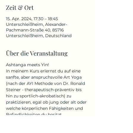
Zeit & Ort
15. Apr. 2024, 17:30 – 18:45
Unterschleißheim, Alexander-
Pachmann-Straße 40, 85716
Unterschleißheim, Deutschland
Über die Veranstaltung
Ashtanga meets Yin! 
In meinem Kurs erlernst du auf eine 
sanfte, aber anspruchsvolle Art Yoga 
(nach der AYI Methode von Dr. Ronald 
Steiner - therapeutisch-präventiv bis 
hin zu sportlich-akrobatisch) zu 
praktizieren, egal ob jung oder alt oder 
welche körperlichen Fähigkeiten und 
Befindlichkeiten du besitzt.
Yin Yoga ist ein ruhiger und 
meditativer Übungsstil. Durch langes 