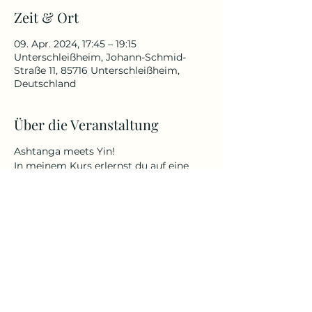
Zeit & Ort
09. Apr. 2024, 17:45 – 19:15
Unterschleißheim, Johann-Schmid-
Straße 11, 85716 Unterschleißheim,
Deutschland
Über die Veranstaltung
Ashtanga meets Yin!
In meinem Kurs erlernst du auf eine
sanfte, aber anspruchsvolle Art Yoga
(nach der AYI Methode von Dr. Ronald
Steiner - therapeutisch-präventiv bis
hin zu sportlich-akrobatisch) zu
praktizieren, egal ob jung oder alt oder
welche körperlichen Fähigkeiten und
Befindlichkeiten du besitzt.
Yin Yoga ist ein ruhiger und meditativer
Übungsstil. Durch langes Halten
werden die tieferen Gewebeschichten
und Faszien stimuliert. Der Körper wird