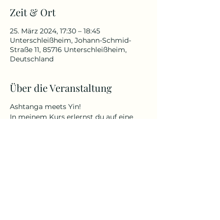
Zeit & Ort
25. März 2024, 17:30 – 18:45
Unterschleißheim, Johann-Schmid-
Straße 11, 85716 Unterschleißheim,
Deutschland
Über die Veranstaltung
Ashtanga meets Yin!
In meinem Kurs erlernst du auf eine
sanfte, aber anspruchsvolle Art Yoga
(nach der AYI Methode von Dr. Ronald
Steiner - therapeutisch-präventiv bis
hin zu sportlich-akrobatisch) zu
praktizieren, egal ob jung oder alt oder
welche körperlichen Fähigkeiten und
Befindlichkeiten du besitzt.
Yin Yoga ist ein ruhiger und meditativer
Übungsstil. Durch langes Halten
werden die tieferen Gewebeschichten
und Faszien stimuliert. Der Körper wird