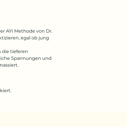
der AYI Methode von Dr. 
tizieren, egal ob jung 
die tieferen 
rliche Spannungen und 
assiert.
iert.