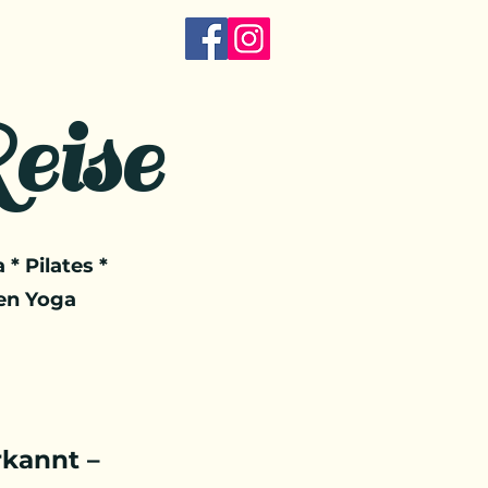
eise
 * Pilates *
en Yoga
kannt –