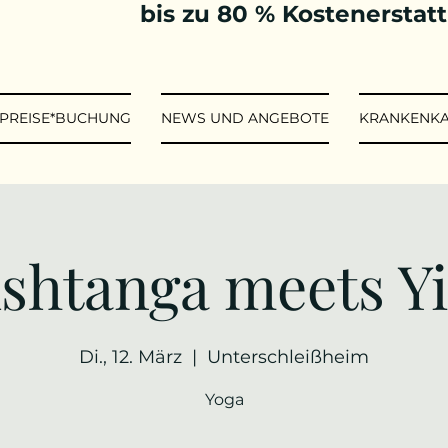
bis zu 80 % Kostenerstat
*PREISE*BUCHUNG
NEWS UND ANGEBOTE
KRANKENK
shtanga meets Y
Di., 12. März
  |  
Unterschleißheim
Yoga