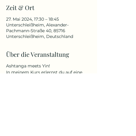
Zeit & Ort
27. Mai 2024, 17:30 – 18:45
Unterschleißheim, Alexander-
Pachmann-Straße 40, 85716
Unterschleißheim, Deutschland
Über die Veranstaltung
Ashtanga meets Yin!
In meinem Kurs erlernst du auf eine
sanfte, aber anspruchsvolle Art Yoga
(nach der AYI Methode von Dr. Ronald
Steiner - therapeutisch-präventiv bis
hin zu sportlich-akrobatisch) zu
praktizieren, egal ob jung oder alt oder
welche körperlichen Fähigkeiten und
Befindlichkeiten du besitzt.
Yin Yoga ist ein ruhiger und meditativer
Übungsstil. Durch langes Halten
werden die tieferen Gewebeschichten
und Faszien stimuliert. Der Körper wird