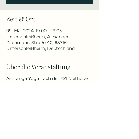
Zeit & Ort
09. Mai 2024, 19:00 – 19:05
Unterschleißheim, Alexander-
Pachmann-Straße 40, 85716
Unterschleißheim, Deutschland
Über die Veranstaltung
Ashtanga Yoga nach der AYI Methode
von Dr. Ronald Steiner.
Maßgeschneiderte, persönliche
Yogapraxis – von therapeutisch-
präventiv bis hin zu sportlich-
akrobatisch.
Egal ob jung oder alt oder welche
körperlichen Fähigkeiten und
Befindlichkeiten du besitzt.
Mehr Infos unter: Kursbeschreibung