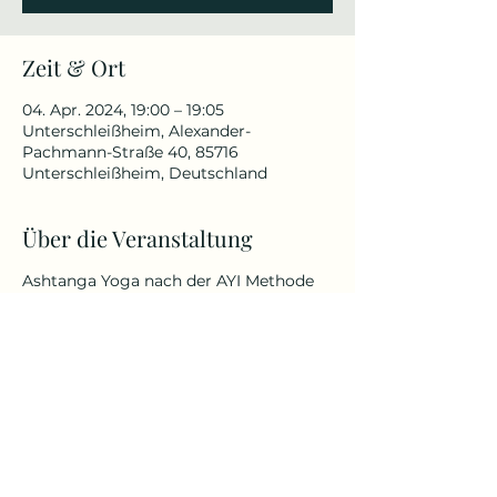
Zeit & Ort
04. Apr. 2024, 19:00 – 19:05
Unterschleißheim, Alexander-
Pachmann-Straße 40, 85716
Unterschleißheim, Deutschland
Über die Veranstaltung
Ashtanga Yoga nach der AYI Methode
von Dr. Ronald Steiner.
Maßgeschneiderte, persönliche
Yogapraxis – von therapeutisch-
präventiv bis hin zu sportlich-
akrobatisch.
Egal ob jung oder alt oder welche
körperlichen Fähigkeiten und
Befindlichkeiten du besitzt.
Mehr Infos unter: Kursbeschreibung