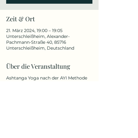
Zeit & Ort
21. März 2024, 19:00 – 19:05
Unterschleißheim, Alexander-
Pachmann-Straße 40, 85716
Unterschleißheim, Deutschland
Über die Veranstaltung
Ashtanga Yoga nach der AYI Methode
von Dr. Ronald Steiner.
Maßgeschneiderte, persönliche
Yogapraxis – von therapeutisch-
präventiv bis hin zu sportlich-
akrobatisch.
Egal ob jung oder alt oder welche
körperlichen Fähigkeiten und
Befindlichkeiten du besitzt.
Mehr Infos unter: Kursbeschreibung