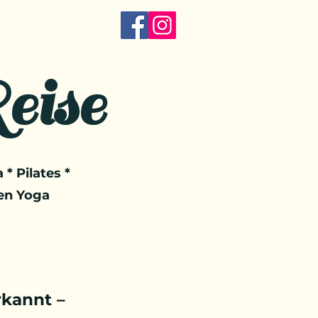
eise
 * Pilates *
en Yoga
kannt –