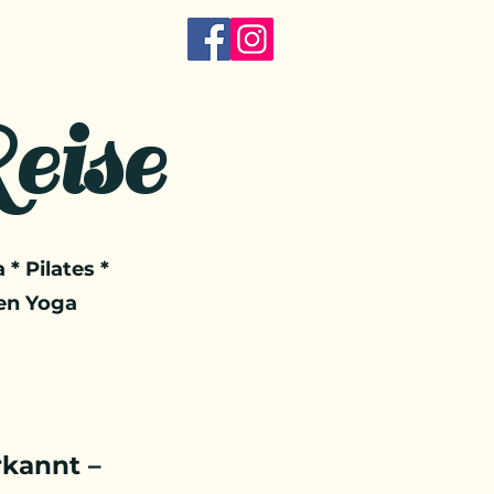
eise
 * Pilates *
en Yoga
kannt –