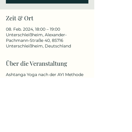
Zeit & Ort
08. Feb. 2024, 18:00 – 19:00
Unterschleißheim, Alexander-
Pachmann-Straße 40, 85716
Unterschleißheim, Deutschland
Über die Veranstaltung
Ashtanga Yoga nach der AYI Methode
von Dr. Ronald Steiner.
Maßgeschneiderte, persönliche
Yogapraxis – von therapeutisch-
präventiv bis hin zu sportlich-
akrobatisch.
Egal ob jung oder alt oder welche
körperlichen Fähigkeiten und
Befindlichkeiten du besitzt.
Mehr Infos unter: Kursbeschreibung