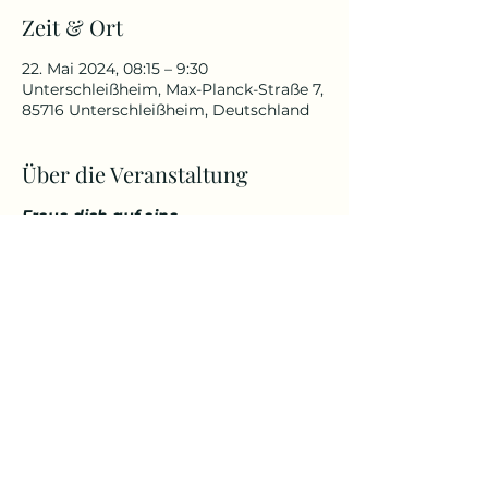
Zeit & Ort
22. Mai 2024, 08:15 – 9:30
Unterschleißheim, Max-Planck-Straße 7,
85716 Unterschleißheim, Deutschland
Über die Veranstaltung
Freue dich auf eine
abwechslungsreiche und
herausfordernde Yoga Stunde, die
deinen Körper kräftigt, aber
gleichzeitig auch entspannt. Genieße
den Start in den Tag über den
Dächern von Unterschleißheim in
einem tollem Ambiente