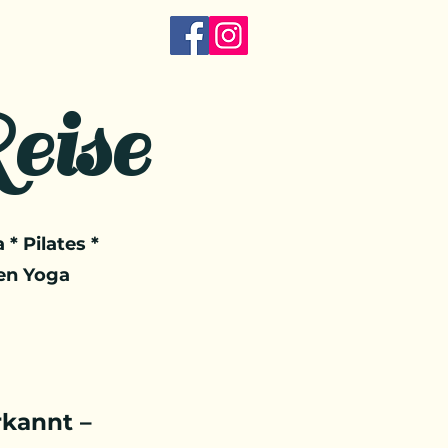
eise
 * Pilates *
en Yoga
kannt –