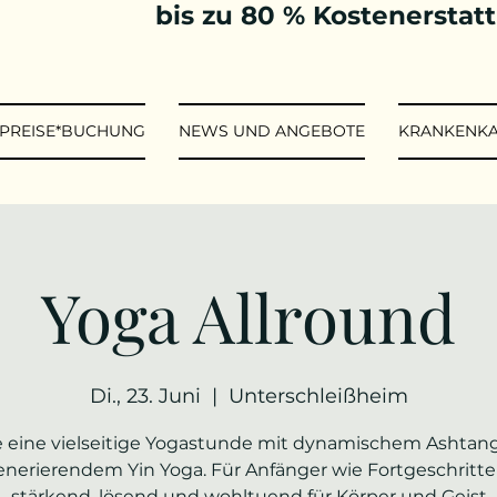
bis zu 80 % Kostenerstat
*PREISE*BUCHUNG
NEWS UND ANGEBOTE
KRANKENK
Yoga Allround
Di., 23. Juni
  |  
Unterschleißheim
e eine vielseitige Yogastunde mit dynamischem Ashtan
enerierendem Yin Yoga. Für Anfänger wie Fortgeschritte
stärkend, lösend und wohltuend für Körper und Geist