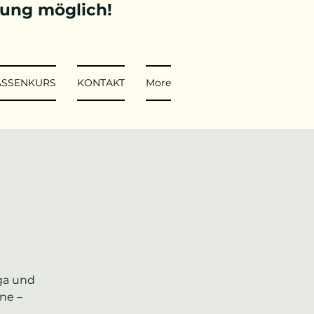
tung möglich!
ASSENKURS
KONTAKT
More
ga und
ne –