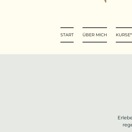
START
ÜBER MICH
KURSE
Erleb
reg