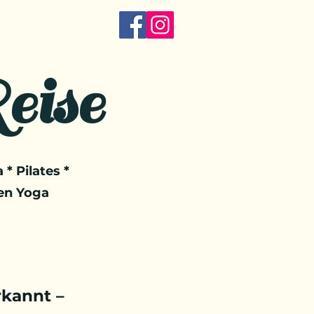
eise
 * Pilates *
en Yoga
kannt –